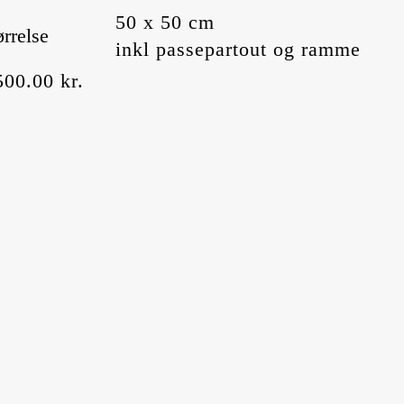
50 x 50 cm
ørrelse
inkl passepartout og ramme
500.00
kr.