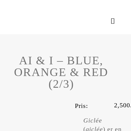
Skip
to
content
Toggle
Naviga
Aktiviteter
AI & I – BLUE,
Kunstværker
ORANGE & RED
Om Mommes
(2/3)
2,50
Pris:
Giclée
(
giclée
) er en