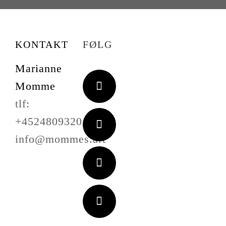
KONTAKT
FØLG
Marianne
Momme
tlf:
+4524809320
info@mommes.art