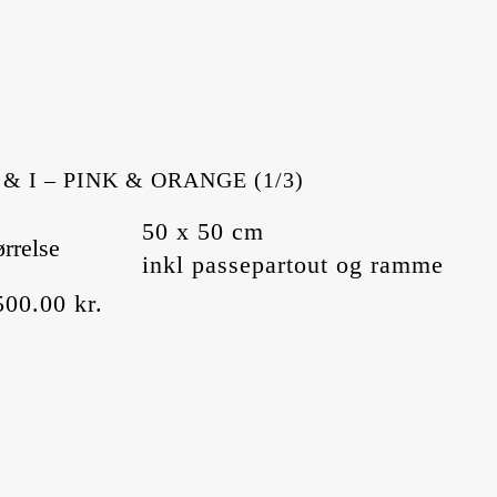
 & I – PINK & ORANGE (1/3)
50 x 50 cm
ørrelse
inkl passepartout og ramme
500.00
kr.