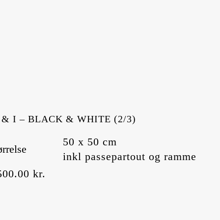
 & I – BLACK & WHITE (2/3)
50 x 50 cm
ørrelse
inkl passepartout og ramme
500.00
kr.