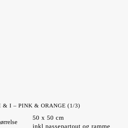
I & I – PINK & ORANGE (1/3)
50 x 50 cm
tørrelse
inkl passepartout og ramme