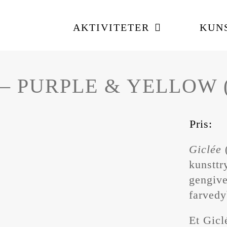
AKTIVITETER
KUN
I – PURPLE & YELLOW (
Pris:
Giclée
kunsttr
gengive
farvedy
Et Giclé