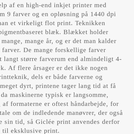
lp af en high-end inkjet printer med
 9 farver og en opløsning på 1440 dpi
an et virkeligt flot print. Teknikken
pigmentbaseret blæk. Blækket holder
i mange, mange år, og er det man kalder
 farver. De mange forskellige farver
et langt større farverum end almindeligt 4-
yk. Af flere årsager er det ikke nogen
printteknik, dels er både farverne og
 meget dyrt, printene tager lang tid at få
, da maskinerne typisk er langsomme,
 af formaterne er oftest håndarbejde, for
 tale om de indledende manøvrer, der også
e sin tid, så Giclée print anvendes derfor
 til eksklusive print.