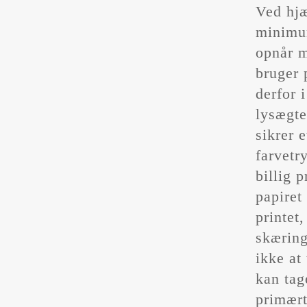
Ved hjæ
minimum
opnår m
bruger 
derfor 
lysægte
sikrer 
farvetr
billig 
papiret
printet
skæring
ikke at
kan tag
primært