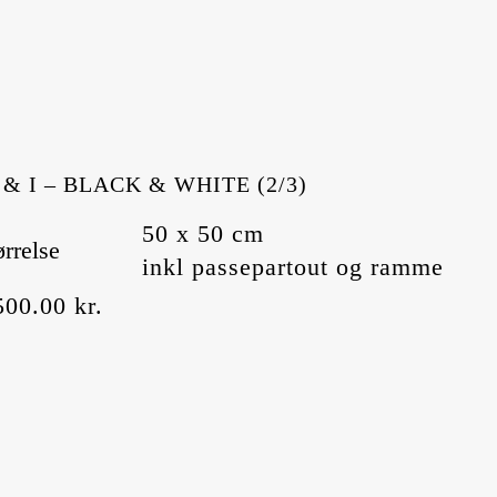
 & I – BLACK & WHITE (2/3)
50 x 50 cm
ørrelse
inkl passepartout og ramme
500.00
kr.