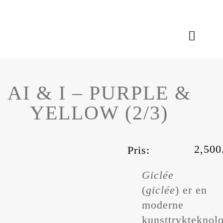
Skip
to
content
Toggle
Naviga
Aktiviteter
AI & I – PURPLE &
Kunstværker
YELLOW (2/3)
Om Mommes
2,50
Pris:
Giclée
(
giclée
) er en
moderne
kunsttrykteknolo