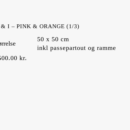
 & I – PINK & ORANGE (1/3)
50 x 50 cm
ørrelse
inkl passepartout og ramme
500.00
kr.