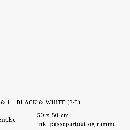
 & I – BLACK & WHITE (3/3)
50 x 50 cm
ørrelse
inkl passepartout og ramme