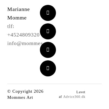
Marianne
Momme
tlf:
+4524809320
info@mommes.art
© Copyright 2026
Lavet
Mommes Art
af
Advice360.dk