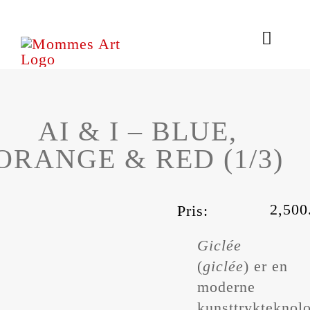
Skip
to
Toggle
content
Naviga
Aktiviteter
AI & I – BLUE,
Kunstværker
ORANGE & RED (1/3)
Om Mommes
2,50
Pris:
Giclée
(
giclée
) er en
moderne
kunsttrykteknolo