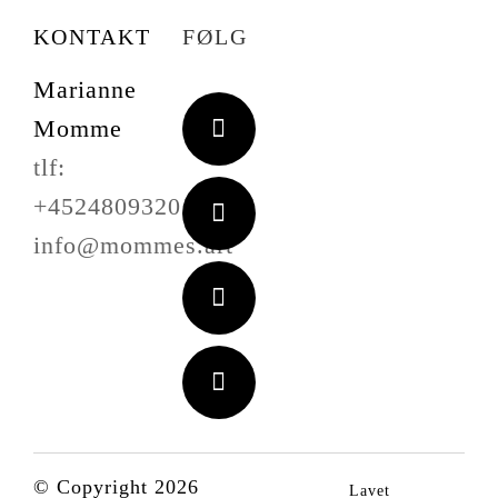
KONTAKT
FØLG
Marianne
Momme
tlf:
+4524809320
info@mommes.art
© Copyright 2026
Lavet