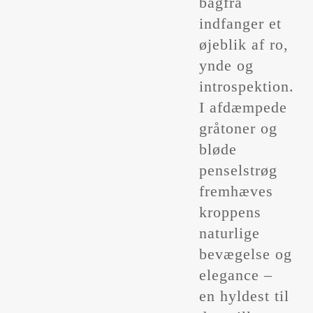
bagfra
indfanger et
øjeblik af ro,
ynde og
introspektion.
I afdæmpede
gråtoner og
bløde
penselstrøg
fremhæves
kroppens
naturlige
bevægelse og
elegance –
en hyldest til