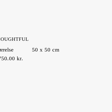
HOUGHTFUL
ørrelse
50 x 50 cm
750.00
kr.