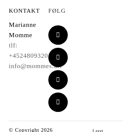
KONTAKT
FØLG
Marianne
Momme
tlf:
+4524809320
info@mommes.art
© Copyright 2026
Lavet