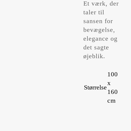
Et værk, der
taler til
sansen for
bevægelse,
elegance og
det sagte
øjeblik.
100
x
Størrelse
160
cm