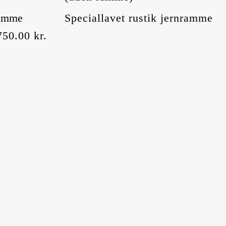
amme
Speciallavet rustik jernramme
750.00
kr.