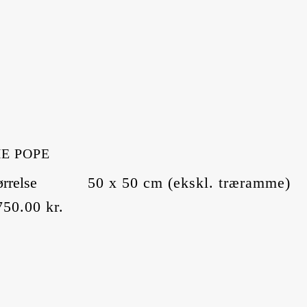
E POPE
ørrelse
50 x 50 cm (ekskl. træramme)
750.00
kr.