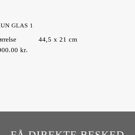
UN GLAS 1
ørrelse
44,5 x 21 cm
900.00
kr.
FÅ DIREKTE BESKED