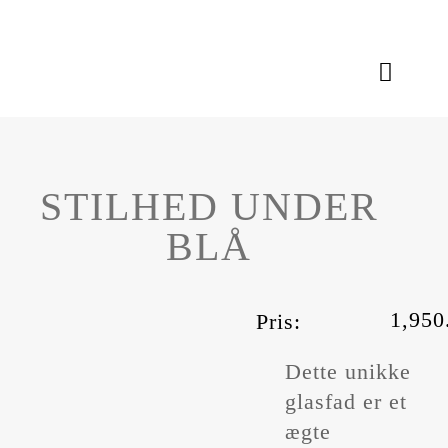
Skip
to
content
Toggle
Naviga
Aktiviteter
STILHED UNDER
Kunstværker
BLÅ
Om Mommes
1,95
Pris:
Dette unikke
glasfad er et
ægte