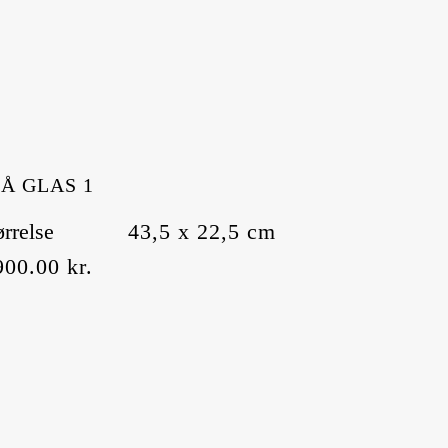
Å GLAS 1
ørrelse
43,5 x 22,5 cm
900.00
kr.