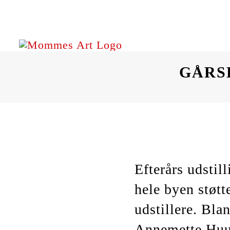
Skip
to
content
GÅRSL
Efterårs udstil
hele byen støtt
udstillere. Bla
Annemette Huu