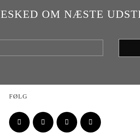
BESKED OM NÆSTE UDST
FØLG