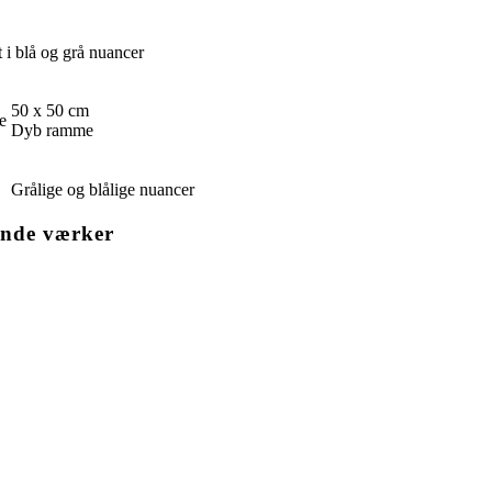
 i blå og grå nuancer
50 x 50 cm
e
Dyb ramme
Grålige og blålige nuancer
nde værker