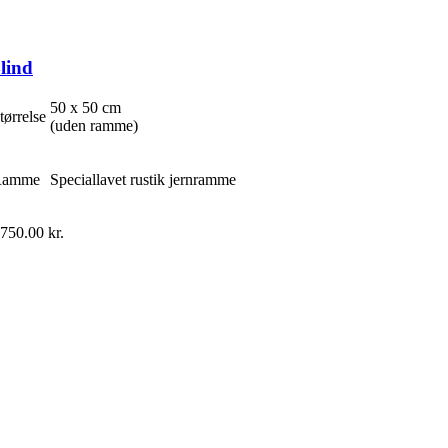
lind
50 x 50 cm
tørrelse
(uden ramme)
Ramme
Speciallavet rustik jernramme
,750.00
kr.