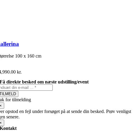
allerina
tørrelse
100 x 160 cm
4,990.00
kr.
Få direkte besked om næste udstilling/event
TILMELD
ak for tilmelding
×
er opstod en fejl under forsøget på at sende din besked. Prøv venligst
gen senere.
×
Kontakt