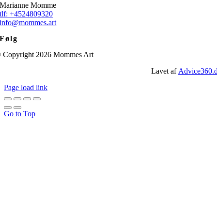
Marianne Momme
tlf: +4524809320
info@mommes.art
Følg
 Copyright 2026 Mommes Art
Lavet af
Advice360.
Page load link
Go to Top